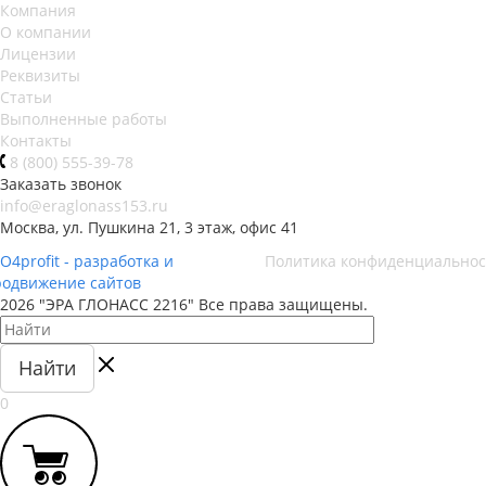
Компания
О компании
Лицензии
Реквизиты
Статьи
Выполненные работы
Контакты
8 (800) 555-39-78
Заказать звонок
info@eraglonass153.ru
Москва, ул. Пушкина 21, 3 этаж, офис 41
O4profit - разработка и
Политика конфиденциальнос
родвижение сайтов
2026 "ЭРА ГЛОНАСС 2216" Все права защищены.
Найти
0