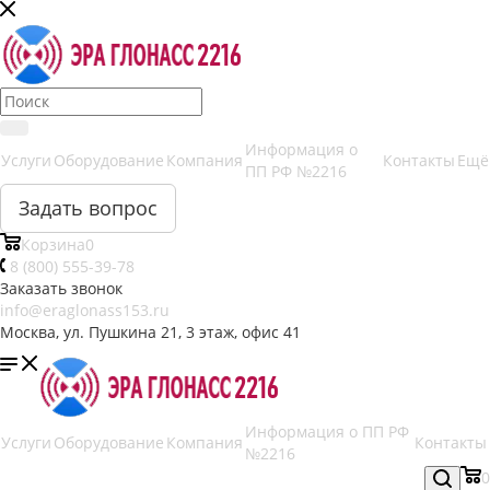
Информация о
Услуги
Оборудование
Компания
Контакты
Ещё
ПП РФ №2216
Задать вопрос
Корзина
0
8 (800) 555-39-78
Заказать звонок
info@eraglonass153.ru
Москва, ул. Пушкина 21, 3 этаж, офис 41
Информация о ПП РФ
Услуги
Оборудование
Компания
Контакты
№2216
0