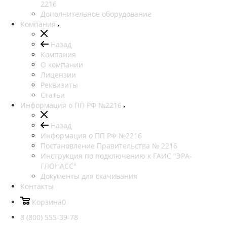
2216
Дополнительное оборудование
Компания
Назад
Компания
О компании
Лицензии
Реквизиты
Статьи
Информация о ПП РФ №2216
Назад
Информация о ПП РФ №2216
Постановление Правительства № 2216
Инструкция по подключению к ГАИС "ЭРА-
ГЛОНАСС"
Документы для скачивания
Контакты
Корзина
0
8 (800) 555-39-78