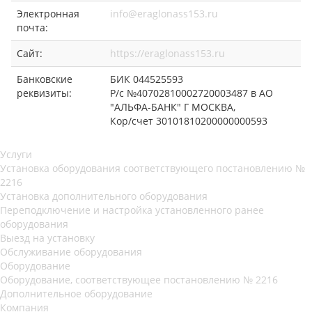
Электронная
info@eraglonass153.ru
почта:
Сайт:
https://eraglonass153.ru
Банковские
БИК 044525593
реквизиты:
Р/с №40702810002720003487 в АО
"АЛЬФА-БАНК" Г МОСКВА,
Кор/счет 30101810200000000593
Услуги
Установка оборудования соответствующего постановлению №
2216
Установка дополнительного оборудования
Переподключение и настройка установленного ранее
оборудования
Выезд на установку
Обслуживание оборудования
Оборудование
Оборудование, соответствующее постановлению № 2216
Дополнительное оборудование
Компания