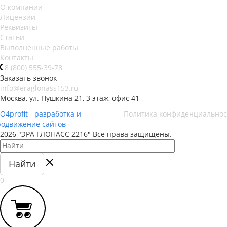
О компании
Лицензии
Реквизиты
Статьи
Выполненные работы
Контакты
8 (800) 555-39-78
Заказать звонок
info@eraglonass153.ru
Москва, ул. Пушкина 21, 3 этаж, офис 41
O4profit - разработка и
Политика конфиденциальнос
родвижение сайтов
2026 "ЭРА ГЛОНАСС 2216" Все права защищены.
Найти
0