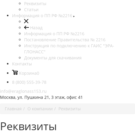
Реквизиты
Статьи
Информация о ПП РФ №2216
Назад
Информация о ПП РФ №2216
Постановление Правительства № 2216
Инструкция по подключению к ГАИС "ЭРА-
ГЛОНАСС"
Документы для скачивания
Контакты
Корзина
0
8 (800) 555-39-78
info@eraglonass153.ru
Москва, ул. Пушкина 21, 3 этаж, офис 41
Главная
О компании
Реквизиты
Реквизиты