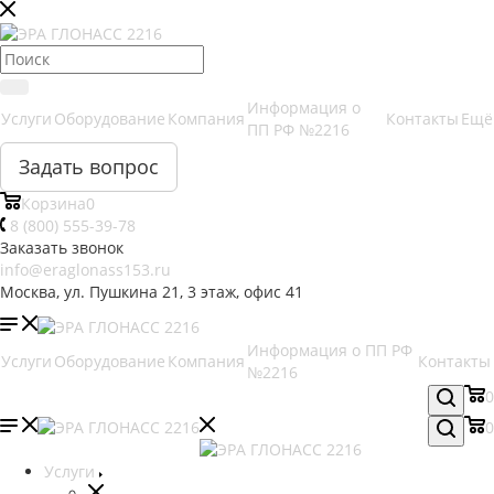
Информация о
Услуги
Оборудование
Компания
Контакты
Ещё
ПП РФ №2216
Задать вопрос
Корзина
0
8 (800) 555-39-78
Заказать звонок
info@eraglonass153.ru
Москва, ул. Пушкина 21, 3 этаж, офис 41
Информация о ПП РФ
Услуги
Оборудование
Компания
Контакты
№2216
0
0
Услуги